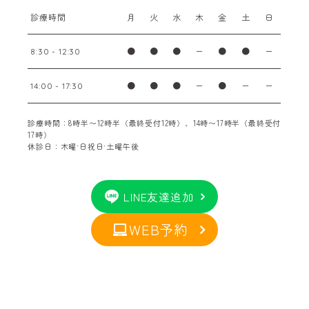
診療時間
月
火
水
木
金
土
日
●
●
●
ー
●
●
ー
8:30 - 12:30
●
●
●
ー
●
ー
ー
14:00 - 17:30
診療時間：8時半〜12時半（最終受付12時）、14時〜17時半（最終受付
17時）
休診日：木曜·日祝日·土曜午後
LINE友達追加
WEB予約