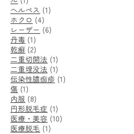
ヘルペス
(1)
ホクロ
(4)
レーザー
(6)
丹毒
(1)
乾癬
(2)
二重切開法
(1)
二重埋没法
(1)
伝染性膿痂疹
(1)
傷
(1)
内服
(8)
円形脱毛症
(1)
医療・美容
(10)
医療脱毛
(1)