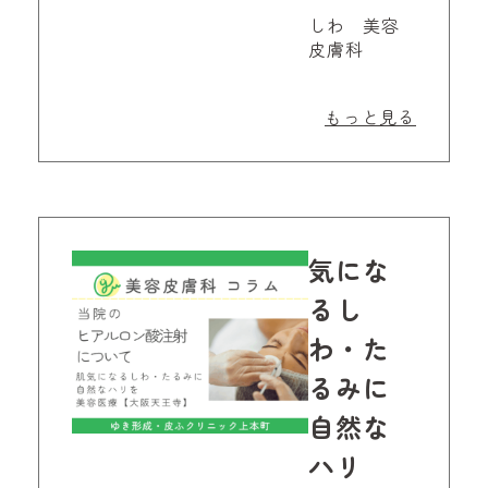
しわ 美容
皮膚科
もっと見る
気にな
るし
わ・た
るみに
自然な
ハリ