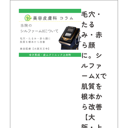
毛穴・
たる
み・赤
ら顔
に。シ
ルファ
ームXで
肌質を
根本か
ら改善
【大
阪・上