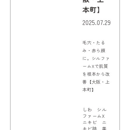
本町】
2025.07.29
毛穴・たる
み・赤ら顔
に。シルファ
ームXで肌質
を根本から改
善【大阪・上
本町】
しわ シル
ファームX
ニキビ ニ
キビ跡 美