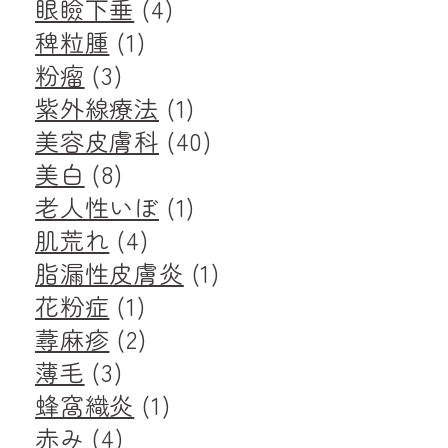
眼瞼下垂
(4)
稗粒腫
(1)
粉瘤
(3)
紫外線療法
(1)
美容皮膚科
(40)
美白
(8)
老人性いぼ
(1)
肌荒れ
(4)
脂漏性皮膚炎
(1)
花粉症
(1)
蕁麻疹
(2)
薄毛
(3)
蜂窩織炎
(1)
赤み
(4)