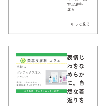
容皮膚科
赤み
もっと見る
表情じ
わをな
めらか
に。自
然な若
返りを