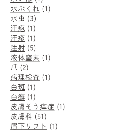
水ぶくれ
(1)
水虫
(3)
汗疱
(1)
汗疹
(1)
注射
(5)
液体窒素
(1)
爪
(2)
病理検査
(1)
白斑
(1)
白癬
(1)
皮膚そう痒症
(1)
皮膚科
(51)
眉下リフト
(1)