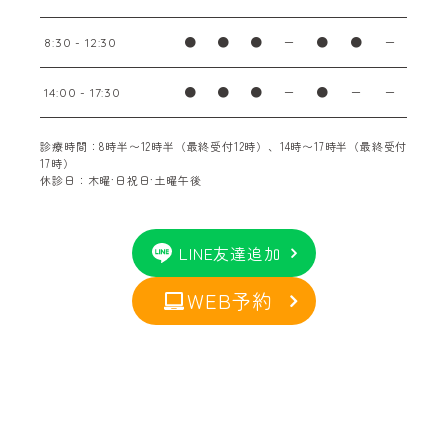
●
●
●
ー
●
●
ー
8:30 - 12:30
●
●
●
ー
●
ー
ー
14:00 - 17:30
診療時間：8時半〜12時半（最終受付12時）、14時〜17時半（最終受付
17時）
休診日：木曜·日祝日·土曜午後
LINE友達追加
WEB予約