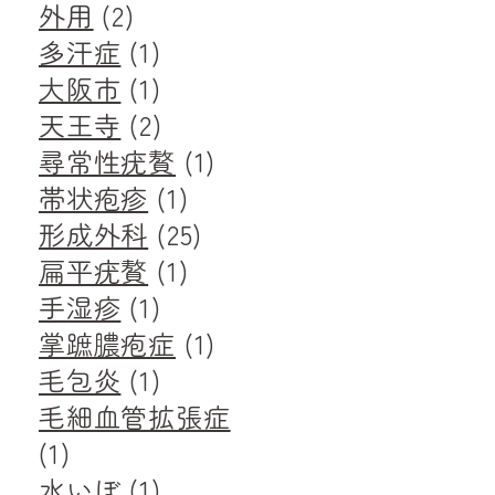
外用
(2)
多汗症
(1)
大阪市
(1)
天王寺
(2)
尋常性疣贅
(1)
帯状疱疹
(1)
形成外科
(25)
扁平疣贅
(1)
手湿疹
(1)
掌蹠膿疱症
(1)
毛包炎
(1)
毛細血管拡張症
(1)
水いぼ
(1)