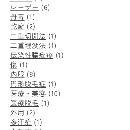
レーザー
(6)
丹毒
(1)
乾癬
(2)
二重切開法
(1)
二重埋没法
(1)
伝染性膿痂疹
(1)
傷
(1)
内服
(8)
円形脱毛症
(1)
医療・美容
(10)
医療脱毛
(1)
外用
(2)
多汗症
(1)