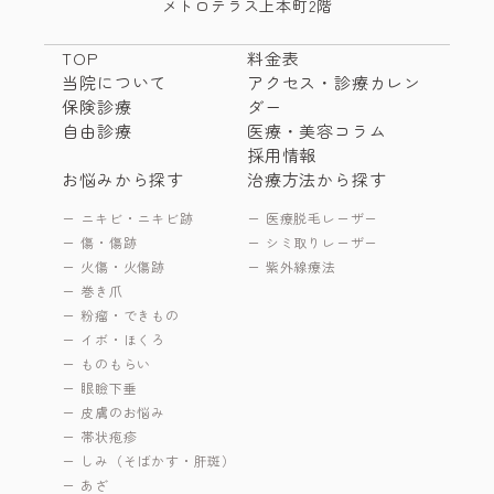
メトロテラス上本町2階
TOP
料金表
当院について
アクセス・診療カレン
保険診療
ダー
自由診療
医療・美容コラム
採用情報
お悩みから探す
治療方法から探す
ニキビ・ニキビ跡
医療脱毛レーザー
傷・傷跡
シミ取りレーザー
火傷・火傷跡
紫外線療法
巻き爪
粉瘤・できもの
イボ・ほくろ
ものもらい
眼瞼下垂
皮膚のお悩み
帯状疱疹
しみ（そばかす・肝斑）
あざ