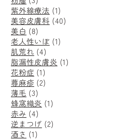
紫外線療法
(1)
美容皮膚科
(40)
美白
(8)
老人性いぼ
(1)
肌荒れ
(4)
脂漏性皮膚炎
(1)
花粉症
(1)
蕁麻疹
(2)
薄毛
(3)
蜂窩織炎
(1)
赤み
(4)
逆まつげ
(2)
酒さ
(1)