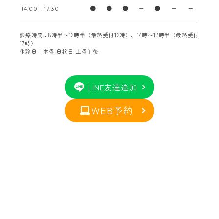
●
●
●
ー
●
ー
ー
14:00 - 17:30
診療時間：8時半〜12時半（最終受付12時）、14時〜17時半（最終受付
17時）
休診日：木曜·日祝日·土曜午後
LINE友達追加
WEB予約