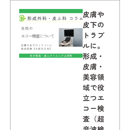
皮膚や
皮下の
トラブ
ルに。
形成・
皮膚・
美容領
域で役
立つエ
コー検
査（超
音波検