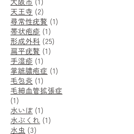
大阪市
(1)
天王寺
(2)
尋常性疣贅
(1)
帯状疱疹
(1)
形成外科
(25)
扁平疣贅
(1)
手湿疹
(1)
掌蹠膿疱症
(1)
毛包炎
(1)
毛細血管拡張症
(1)
水いぼ
(1)
水ぶくれ
(1)
水虫
(3)