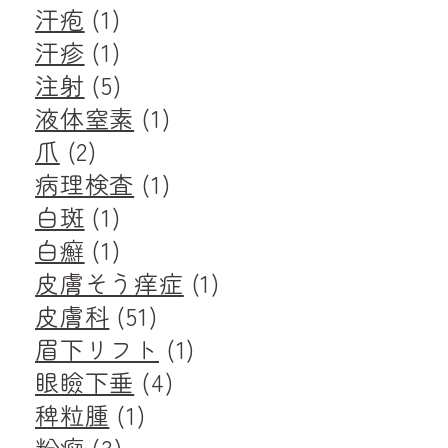
汗疱
(1)
汗疹
(1)
注射
(5)
液体窒素
(1)
爪
(2)
病理検査
(1)
白斑
(1)
白癬
(1)
皮膚そう痒症
(1)
皮膚科
(51)
眉下リフト
(1)
眼瞼下垂
(4)
稗粒腫
(1)
粉瘤
(3)