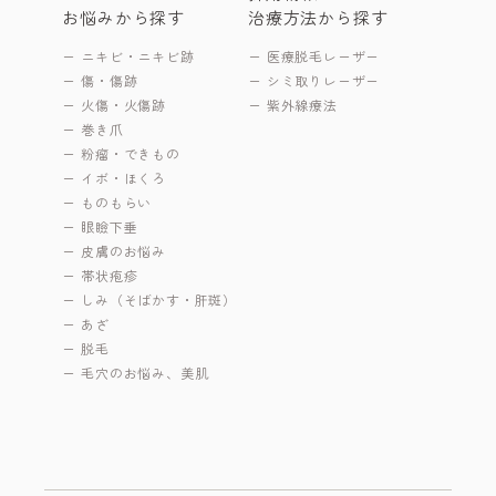
お悩みから探す
治療方法から探す
ニキビ・ニキビ跡
医療脱毛レーザー
傷・傷跡
シミ取りレーザー
火傷・火傷跡
紫外線療法
巻き爪
粉瘤・できもの
イボ・ほくろ
ものもらい
眼瞼下垂
皮膚のお悩み
帯状疱疹
しみ（そばかす・肝斑）
あざ
脱毛
毛穴のお悩み、美肌