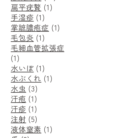
扁平疣贅
(1)
手湿疹
(1)
掌蹠膿疱症
(1)
毛包炎
(1)
毛細血管拡張症
(1)
水いぼ
(1)
水ぶくれ
(1)
水虫
(3)
汗疱
(1)
汗疹
(1)
注射
(5)
液体窒素
(1)