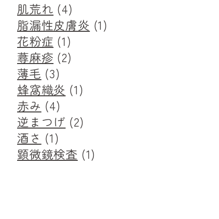
肌荒れ
(4)
脂漏性皮膚炎
(1)
花粉症
(1)
蕁麻疹
(2)
薄毛
(3)
蜂窩織炎
(1)
赤み
(4)
逆まつげ
(2)
酒さ
(1)
顕微鏡検査
(1)