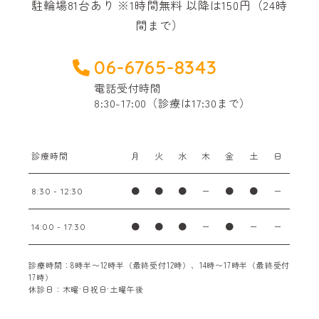
駐輪場81台あり ※1時間無料 以降は150円（24時
間まで）
06-6765-8343
電話受付時間
8:30-17:00（診療は17:30まで）
診療時間
月
火
水
木
金
土
日
●
●
●
ー
●
●
ー
8:30 - 12:30
●
●
●
ー
●
ー
ー
14:00 - 17:30
診療時間：8時半〜12時半（最終受付12時）、14時〜17時半（最終受付
17時）
休診日：木曜·日祝日·土曜午後