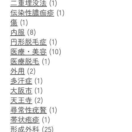
二重埋没法
(1)
伝染性膿痂疹
(1)
傷
(1)
内服
(8)
円形脱毛症
(1)
医療・美容
(10)
医療脱毛
(1)
外用
(2)
多汗症
(1)
大阪市
(1)
天王寺
(2)
尋常性疣贅
(1)
帯状疱疹
(1)
形成外科
(25)