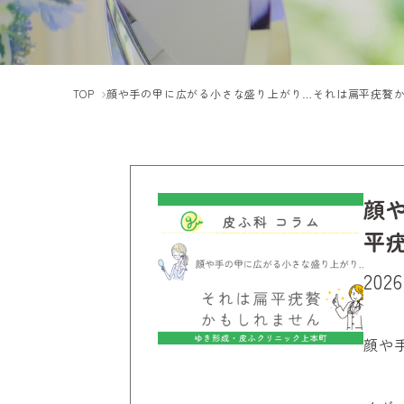
TOP
顔や手の甲に広がる小さな盛り上がり…それは扁平疣贅
顔
平
2026
顔や