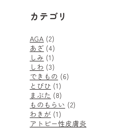
カテゴリ
AGA
(2)
あざ
(4)
しみ
(1)
しわ
(3)
できもの
(6)
とびひ
(1)
まぶた
(8)
ものもらい
(2)
わきが
(1)
アトピー性皮膚炎