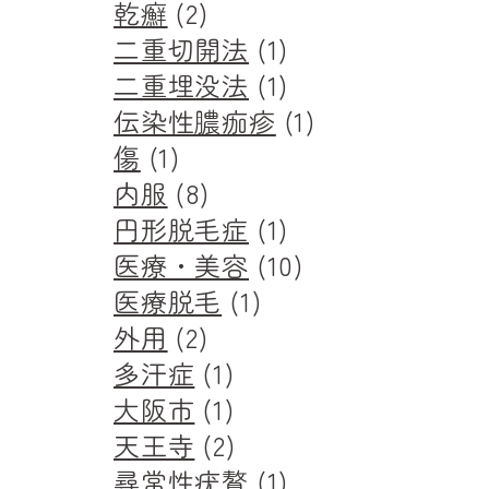
乾癬
(2)
二重切開法
(1)
二重埋没法
(1)
伝染性膿痂疹
(1)
傷
(1)
内服
(8)
円形脱毛症
(1)
医療・美容
(10)
医療脱毛
(1)
外用
(2)
多汗症
(1)
大阪市
(1)
天王寺
(2)
尋常性疣贅
(1)