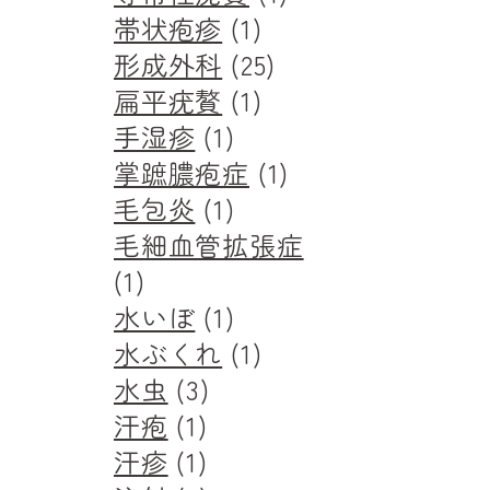
帯状疱疹
(1)
形成外科
(25)
扁平疣贅
(1)
手湿疹
(1)
掌蹠膿疱症
(1)
毛包炎
(1)
毛細血管拡張症
(1)
水いぼ
(1)
水ぶくれ
(1)
水虫
(3)
汗疱
(1)
汗疹
(1)