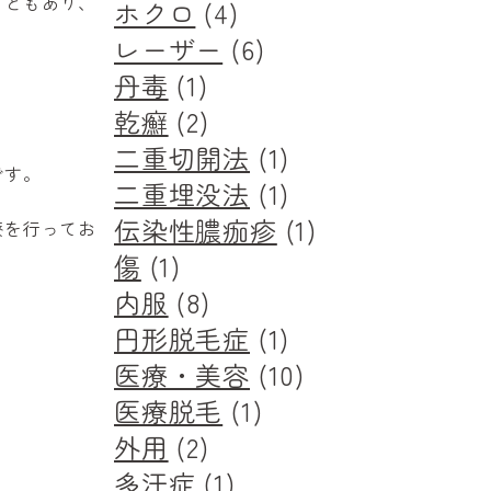
こともあり、
ホクロ
(4)
レーザー
(6)
丹毒
(1)
乾癬
(2)
二重切開法
(1)
です。
二重埋没法
(1)
伝染性膿痂疹
(1)
療を行ってお
傷
(1)
内服
(8)
円形脱毛症
(1)
医療・美容
(10)
医療脱毛
(1)
外用
(2)
多汗症
(1)