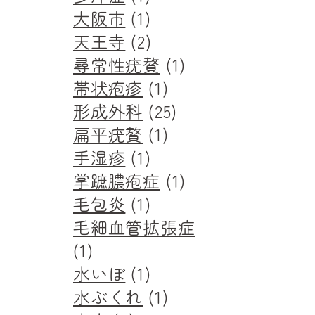
大阪市
(1)
天王寺
(2)
尋常性疣贅
(1)
帯状疱疹
(1)
形成外科
(25)
扁平疣贅
(1)
手湿疹
(1)
掌蹠膿疱症
(1)
毛包炎
(1)
毛細血管拡張症
(1)
水いぼ
(1)
水ぶくれ
(1)