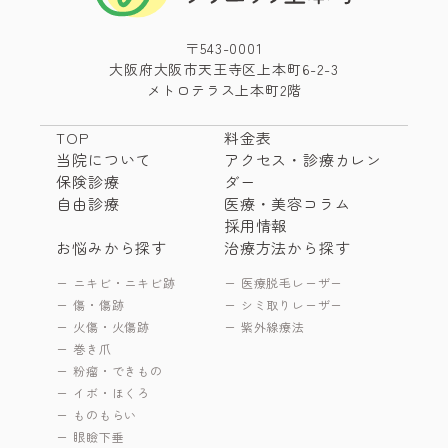
〒543-0001
大阪府大阪市天王寺区上本町6-2-3
メトロテラス上本町2階
TOP
料金表
当院について
アクセス・診療カレン
保険診療
ダー
自由診療
医療・美容コラム
採用情報
お悩みから探す
治療方法から探す
ニキビ・ニキビ跡
医療脱毛レーザー
傷・傷跡
シミ取りレーザー
火傷・火傷跡
紫外線療法
巻き爪
粉瘤・できもの
イボ・ほくろ
ものもらい
眼瞼下垂