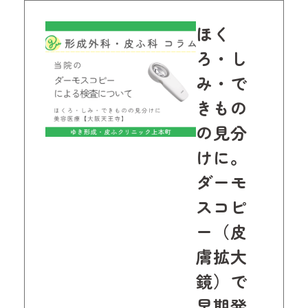
ほく
ろ・し
み・で
きもの
の見分
けに。
ダーモ
スコピ
ー（皮
膚拡大
鏡）で
早期発