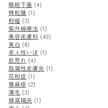
眼瞼下垂
(4)
稗粒腫
(1)
粉瘤
(3)
紫外線療法
(1)
美容皮膚科
(40)
美白
(8)
老人性いぼ
(1)
肌荒れ
(4)
脂漏性皮膚炎
(1)
花粉症
(1)
蕁麻疹
(2)
薄毛
(3)
蜂窩織炎
(1)
赤み
(4)