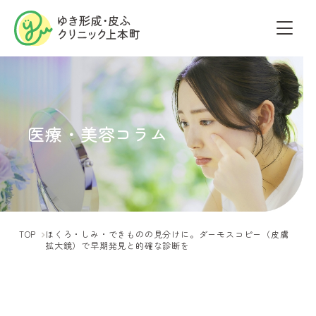
医療・美容コラム
TOP
ほくろ・しみ・できものの見分けに。ダーモスコピー（皮膚
拡大鏡）で早期発見と的確な診断を