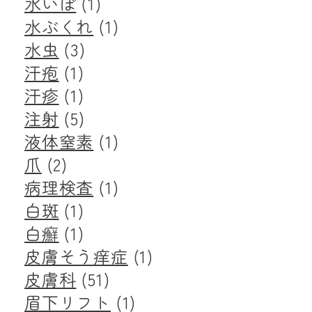
水いぼ
(1)
水ぶくれ
(1)
水虫
(3)
汗疱
(1)
汗疹
(1)
注射
(5)
液体窒素
(1)
爪
(2)
病理検査
(1)
白斑
(1)
白癬
(1)
皮膚そう痒症
(1)
皮膚科
(51)
眉下リフト
(1)