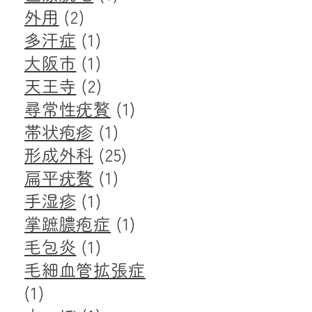
外用
(2)
多汗症
(1)
大阪市
(1)
天王寺
(2)
尋常性疣贅
(1)
帯状疱疹
(1)
形成外科
(25)
扁平疣贅
(1)
手湿疹
(1)
掌蹠膿疱症
(1)
毛包炎
(1)
毛細血管拡張症
(1)