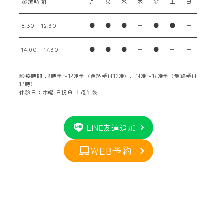
診療時間
月
火
水
木
金
土
日
●
●
●
ー
●
●
ー
8:30 - 12:30
●
●
●
ー
●
ー
ー
14:00 - 17:30
診療時間：8時半〜12時半（最終受付12時）、14時〜17時半（最終受付
17時）
休診日：木曜·日祝日·土曜午後
LINE友達追加
WEB予約