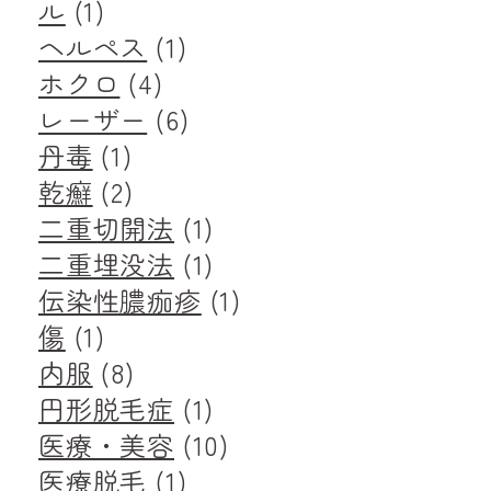
ル
(1)
ヘルペス
(1)
ホクロ
(4)
レーザー
(6)
丹毒
(1)
乾癬
(2)
二重切開法
(1)
二重埋没法
(1)
伝染性膿痂疹
(1)
傷
(1)
内服
(8)
円形脱毛症
(1)
医療・美容
(10)
医療脱毛
(1)