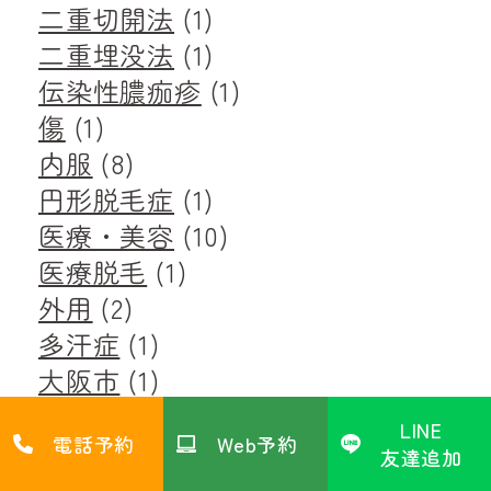
二重切開法
(1)
二重埋没法
(1)
伝染性膿痂疹
(1)
傷
(1)
内服
(8)
円形脱毛症
(1)
医療・美容
(10)
医療脱毛
(1)
外用
(2)
多汗症
(1)
大阪市
(1)
天王寺
(2)
LINE
電話予約
Web予約
尋常性疣贅
(1)
友達追加
帯状疱疹
(1)