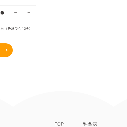
●
ー
ー
時半（最終受付17時）
TOP
料金表