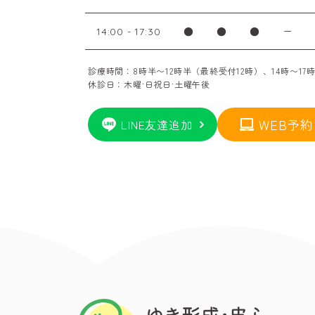
●
●
●
ー
14:00 - 17:30
診療時間：8時半〜12時半（最終受付12時）、14時〜17
休診日：木曜·日祝日·土曜午後
WEB予約
LINE友達追加