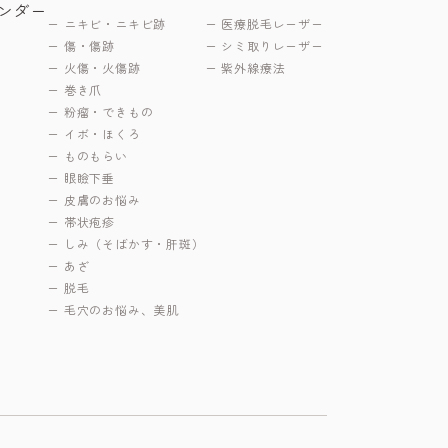
ンダー
ニキビ・ニキビ跡
医療脱毛レーザー
傷・傷跡
シミ取りレーザー
火傷・火傷跡
紫外線療法
巻き爪
粉瘤・できもの
イボ・ほくろ
ものもらい
眼瞼下垂
皮膚のお悩み
帯状疱疹
しみ（そばかす・肝斑）
あざ
脱毛
毛穴のお悩み、美肌