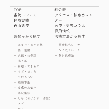
TOP
料金表
当院について
アクセス・診療カレン
保険診療
ダー
自由診療
医療・美容コラム
採用情報
お悩みから探す
治療方法から探す
ニキビ・ニキビ跡
医療脱毛レーザー
傷・傷跡
シミ取りレーザー
火傷・火傷跡
紫外線療法
巻き爪
粉瘤・できもの
イボ・ほくろ
ものもらい
眼瞼下垂
皮膚のお悩み
帯状疱疹
しみ（そばかす・肝斑）
あざ
脱毛