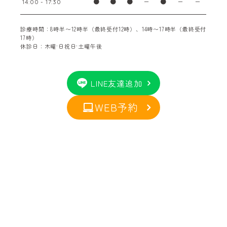
●
●
●
ー
●
ー
ー
14:00 - 17:30
診療時間：8時半〜12時半（最終受付12時）、14時〜17時半（最終受付
17時）
休診日：木曜·日祝日·土曜午後
LINE友達追加
WEB予約