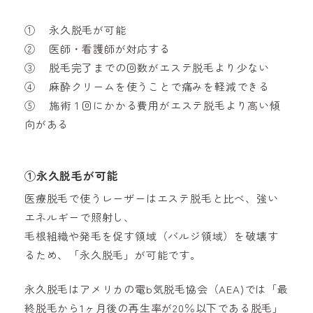
① 永久脱毛が可能
② 医師・看護師が対応する
③ 脱毛完了までの回数がエステ脱毛より少ない
④ 麻酔クリームを使うことで痛みを軽減できる
⑤ 施術１回にかかる費用がエステ脱毛より高い傾
向がある
①
永久脱毛が可能
医療脱毛で使うレーザーはエステ脱毛と比べ、強い
エネルギーで照射し、
毛根組織や発毛を促す領域（バルジ領域）を破壊す
るため、「永久脱毛」が可能です。
永久脱毛はアメリカの電b気脱毛協会（AEA)では「最
終脱毛から1ヶ月後の再生率が20％以下である脱毛」