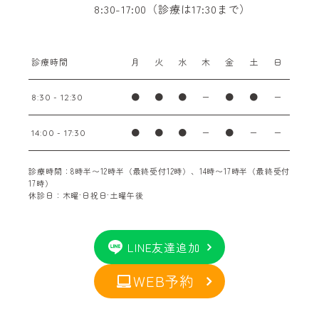
8:30-17:00（診療は17:30まで）
診療時間
月
火
水
木
金
土
日
●
●
●
ー
●
●
ー
8:30 - 12:30
●
●
●
ー
●
ー
ー
14:00 - 17:30
診療時間：8時半〜12時半（最終受付12時）、14時〜17時半（最終受付
17時）
休診日：木曜·日祝日·土曜午後
LINE友達追加
WEB予約