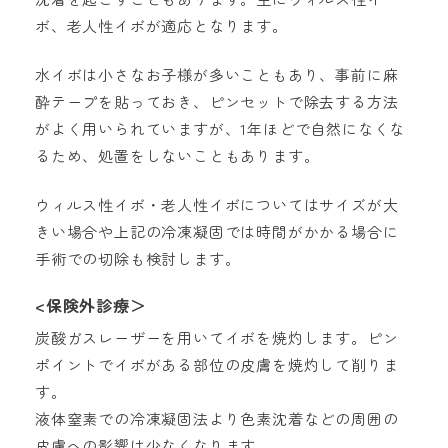
ボ、老人性イボが適応となります。
水イボは小さなお子様が多いこともあり、事前に麻
酔テープを貼っておき、ピンセットで除去する方法
がよく用いられていますが、1年ほどで自然になくな
るため、処置をしないこともあります。
ウィルス性イボ・老人性イボについてはサイズが大
きい場合や上記の冷凍凝固では時間がかかる場合に
手術での切除も検討します。
<保険外診療＞
炭酸ガスレーザーを用いてイボを焼灼します。ピン
ポイントでイボがある部位の皮膚を焼灼して削りま
す。
液体窒素での冷凍凝固法より色素沈着などの周囲の
皮膚への影響は少なくなります。