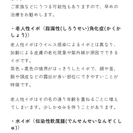
ご家族などにうつる可能性もありますので、早めの
治療をお勧めします。
・老人性イボ（脂漏性(しろうせい)角化症(かくか
しょう)）
老人性イボはウイルス感染によるイボとは異なり、
加齢による皮膚の老化現象や紫外線が原因でできる
イボです。
茶色～黒色の境界がはっきりしたイボで、顔や首、
腕や頭皮などの露出が多い部位にできやすいことが
特徴です。
老人性イボはその名の通り年齢を重ねるごとに増え
てしまいます。少しかゆみを伴うことがあります。
・水イボ（伝染性軟属腫(でんせんせいなんぞくし
ゅ)）