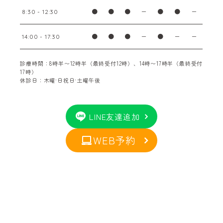
●
●
●
ー
●
●
ー
8:30 - 12:30
●
●
●
ー
●
ー
ー
14:00 - 17:30
診療時間：8時半〜12時半（最終受付12時）、14時〜17時半（最終受付
17時）
休診日：木曜·日祝日·土曜午後
LINE友達追加
WEB予約