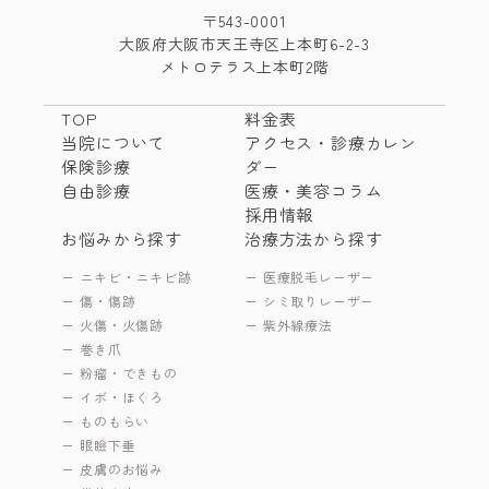
〒543-0001
大阪府大阪市天王寺区上本町6-2-3
メトロテラス上本町2階
TOP
料金表
当院について
アクセス・診療カレン
保険診療
ダー
自由診療
医療・美容コラム
採用情報
お悩みから探す
治療方法から探す
ニキビ・ニキビ跡
医療脱毛レーザー
傷・傷跡
シミ取りレーザー
火傷・火傷跡
紫外線療法
巻き爪
粉瘤・できもの
イボ・ほくろ
ものもらい
眼瞼下垂
皮膚のお悩み