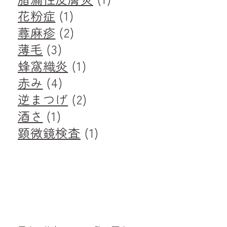
花粉症
(1)
蕁麻疹
(2)
薄毛
(3)
蜂窩織炎
(1)
赤み
(4)
逆まつげ
(2)
酒さ
(1)
顕微鏡検査
(1)