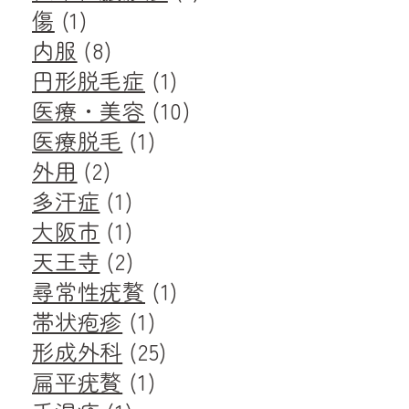
傷
(1)
内服
(8)
円形脱毛症
(1)
医療・美容
(10)
医療脱毛
(1)
外用
(2)
多汗症
(1)
大阪市
(1)
天王寺
(2)
尋常性疣贅
(1)
帯状疱疹
(1)
形成外科
(25)
扁平疣贅
(1)