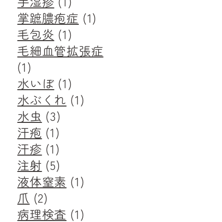
手湿疹
(1)
掌蹠膿疱症
(1)
毛包炎
(1)
毛細血管拡張症
(1)
水いぼ
(1)
水ぶくれ
(1)
水虫
(3)
汗疱
(1)
汗疹
(1)
注射
(5)
液体窒素
(1)
爪
(2)
病理検査
(1)