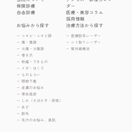
保険診療
ダー
自由診療
医療・美容コラム
採用情報
お悩みから探す
治療方法から探す
ニキビ・ニキビ跡
医療脱毛レーザー
傷・傷跡
シミ取りレーザー
火傷・火傷跡
紫外線療法
巻き爪
粉瘤・できもの
イボ・ほくろ
ものもらい
眼瞼下垂
皮膚のお悩み
帯状疱疹
しみ（そばかす・肝斑）
あざ
脱毛
毛穴のお悩み、美肌