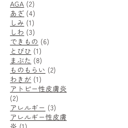
AGA
(2)
あざ
(4)
しみ
(1)
しわ
(3)
できもの
(6)
とびひ
(1)
まぶた
(8)
ものもらい
(2)
わきが
(1)
アトピー性皮膚炎
(2)
アレルギー
(3)
アレルギー性皮膚
炎
(1)