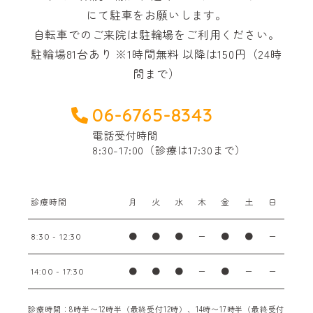
にて駐車をお願いします。
自転車でのご来院は駐輪場をご利用ください。
駐輪場81台あり ※1時間無料 以降は150円（24時
間まで）
06-6765-8343
電話受付時間
8:30-17:00（診療は17:30まで）
診療時間
月
火
水
木
金
土
日
●
●
●
ー
●
●
ー
8:30 - 12:30
●
●
●
ー
●
ー
ー
14:00 - 17:30
診療時間：8時半〜12時半（最終受付12時）、14時〜17時半（最終受付