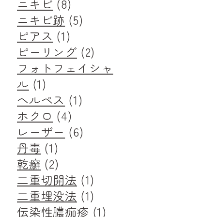
ニキビ
(8)
ニキビ跡
(5)
ピアス
(1)
ピーリング
(2)
フォトフェイシャ
ル
(1)
ヘルペス
(1)
ホクロ
(4)
レーザー
(6)
丹毒
(1)
乾癬
(2)
二重切開法
(1)
二重埋没法
(1)
伝染性膿痂疹
(1)