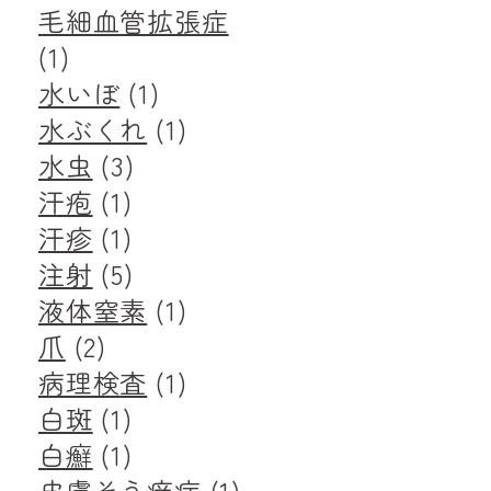
毛細血管拡張症
(1)
水いぼ
(1)
水ぶくれ
(1)
水虫
(3)
汗疱
(1)
汗疹
(1)
注射
(5)
液体窒素
(1)
爪
(2)
病理検査
(1)
白斑
(1)
白癬
(1)
皮膚そう痒症
(1)