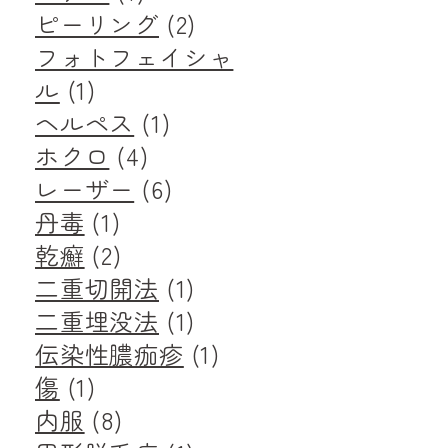
ピーリング
(2)
フォトフェイシャ
ル
(1)
ヘルペス
(1)
ホクロ
(4)
レーザー
(6)
丹毒
(1)
乾癬
(2)
二重切開法
(1)
二重埋没法
(1)
伝染性膿痂疹
(1)
傷
(1)
内服
(8)