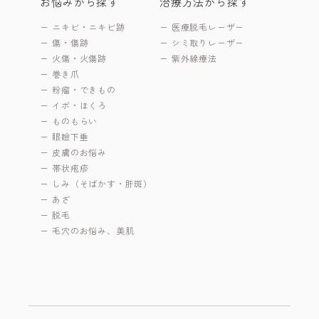
お悩みから探す
治療方法から探す
ニキビ・ニキビ跡
医療脱毛レーザー
傷・傷跡
シミ取りレーザー
火傷・火傷跡
紫外線療法
巻き爪
粉瘤・できもの
イボ・ほくろ
ものもらい
眼瞼下垂
皮膚のお悩み
帯状疱疹
しみ（そばかす・肝斑）
あざ
脱毛
毛穴のお悩み、美肌