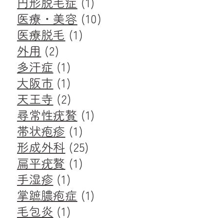
円形脱毛症
(1)
医療・美容
(10)
医療脱毛
(1)
外用
(2)
多汗症
(1)
大阪市
(1)
天王寺
(2)
尋常性疣贅
(1)
帯状疱疹
(1)
形成外科
(25)
扁平疣贅
(1)
手湿疹
(1)
掌蹠膿疱症
(1)
毛包炎
(1)