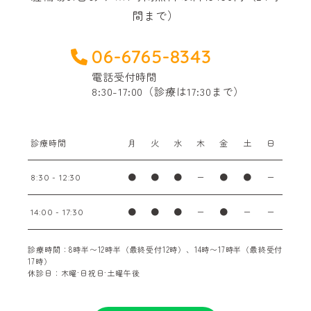
間まで）
06-6765-8343
電話受付時間
8:30-17:00（診療は17:30まで）
診療時間
月
火
水
木
金
土
日
●
●
●
ー
●
●
ー
8:30 - 12:30
●
●
●
ー
●
ー
ー
14:00 - 17:30
診療時間：8時半〜12時半（最終受付12時）、14時〜17時半（最終受付
17時）
休診日：木曜·日祝日·土曜午後