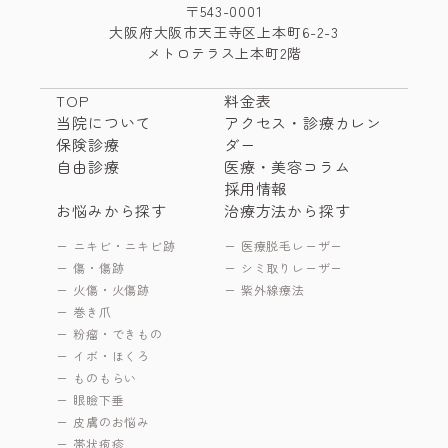
〒543-0001
大阪府大阪市天王寺区上本町6-2-3
メトロテラス上本町2階
TOP
料金表
当院について
アクセス・診療カレン
保険診療
ダー
自由診療
医療・美容コラム
採用情報
お悩みから探す
治療方法から探す
ニキビ・ニキビ跡
医療脱毛レーザー
傷・傷跡
シミ取りレーザー
火傷・火傷跡
紫外線療法
巻き爪
粉瘤・できもの
イボ・ほくろ
ものもらい
眼瞼下垂
皮膚のお悩み
帯状疱疹