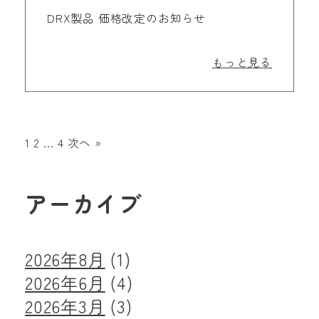
DRX製品 価格改定のお知らせ
もっと見る
投
1
2
…
4
次へ »
稿
ナ
アーカイブ
ビ
ゲ
2026年8月
(1)
ー
2026年6月
(4)
シ
2026年3月
(3)
ョ