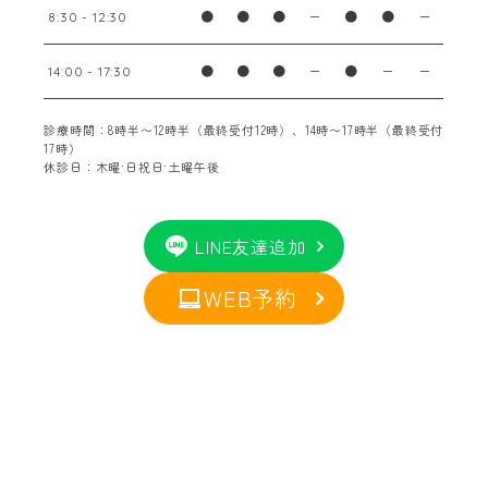
●
●
●
ー
●
●
ー
8:30 - 12:30
●
●
●
ー
●
ー
ー
14:00 - 17:30
診療時間：8時半〜12時半（最終受付12時）、14時〜17時半（最終受付
17時）
休診日：木曜·日祝日·土曜午後
LINE友達追加
WEB予約