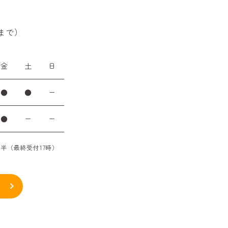
30まで）
金
土
日
●
●
ー
●
ー
ー
時半（最終受付17時）