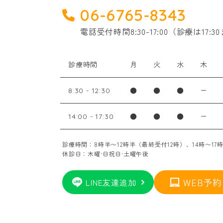
06-6765-8343
電話受付時間
8:30-17:00（診療は17:
診療時間
月
火
水
木
●
●
●
ー
8:30 - 12:30
●
●
●
ー
14:00 - 17:30
診療時間：8時半〜12時半（最終受付12時）、14時〜17
休診日：木曜·日祝日·土曜午後
WEB予約
LINE友達追加