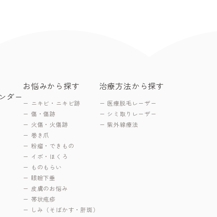
お悩みから探す
治療方法から探す
ンダー
ニキビ・ニキビ跡
医療脱毛レーザー
傷・傷跡
シミ取りレーザー
火傷・火傷跡
紫外線療法
巻き爪
粉瘤・できもの
イボ・ほくろ
ものもらい
眼瞼下垂
皮膚のお悩み
帯状疱疹
しみ（そばかす・肝斑）