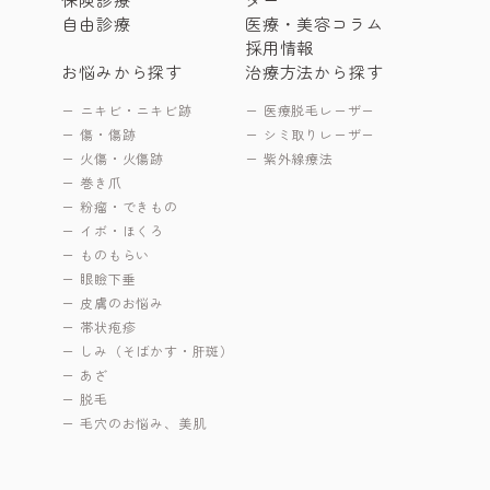
自由診療
医療・美容コラム
採用情報
お悩みから探す
治療方法から探す
ニキビ・ニキビ跡
医療脱毛レーザー
傷・傷跡
シミ取りレーザー
火傷・火傷跡
紫外線療法
巻き爪
粉瘤・できもの
イボ・ほくろ
ものもらい
眼瞼下垂
皮膚のお悩み
帯状疱疹
しみ（そばかす・肝斑）
あざ
脱毛
毛穴のお悩み、美肌