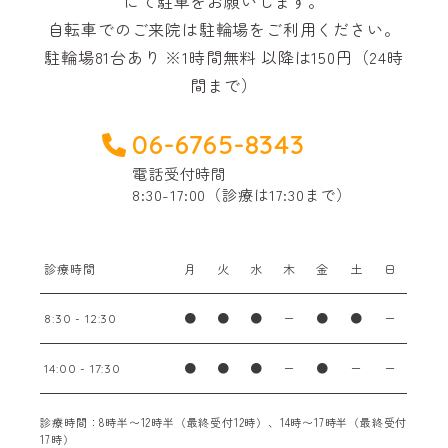
にて駐車をお願いします。
自転車でのご来院は駐輪場をご利用ください。
駐輪場81台あり ※1時間無料 以降は150円（24時
間まで）
06-6765-8343
電話受付時間
8:30-17:00（診療は17:30まで）
診療時間
月
火
水
木
金
土
日
●
●
●
ー
●
●
ー
8:30 - 12:30
●
●
●
ー
●
ー
ー
14:00 - 17:30
診療時間：8時半〜12時半（最終受付12時）、14時〜17時半（最終受付
17時）