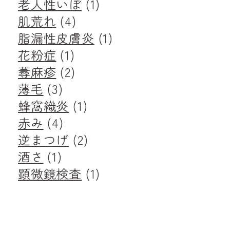
老人性いぼ
(1)
肌荒れ
(4)
脂漏性皮膚炎
(1)
花粉症
(1)
蕁麻疹
(2)
薄毛
(3)
蜂窩織炎
(1)
赤み
(4)
逆まつげ
(2)
酒さ
(1)
顕微鏡検査
(1)