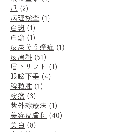
爪
(2)
病理検査
(1)
白斑
(1)
白癬
(1)
皮膚そう痒症
(1)
皮膚科
(51)
眉下リフト
(1)
眼瞼下垂
(4)
稗粒腫
(1)
粉瘤
(3)
紫外線療法
(1)
美容皮膚科
(40)
美白
(8)