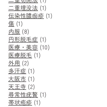
二重埋没法
(1)
伝染性膿痂疹
(1)
傷
(1)
内服
(8)
円形脱毛症
(1)
医療・美容
(10)
医療脱毛
(1)
外用
(2)
多汗症
(1)
大阪市
(1)
天王寺
(2)
尋常性疣贅
(1)
帯状疱疹
(1)