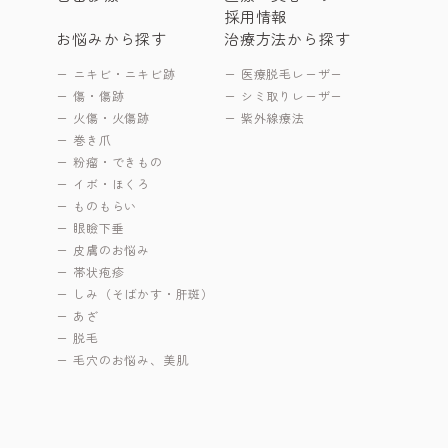
採用情報
お悩みから探す
治療方法から探す
ニキビ・ニキビ跡
医療脱毛レーザー
傷・傷跡
シミ取りレーザー
火傷・火傷跡
紫外線療法
巻き爪
粉瘤・できもの
イボ・ほくろ
ものもらい
眼瞼下垂
皮膚のお悩み
帯状疱疹
しみ（そばかす・肝斑）
あざ
脱毛
毛穴のお悩み、美肌