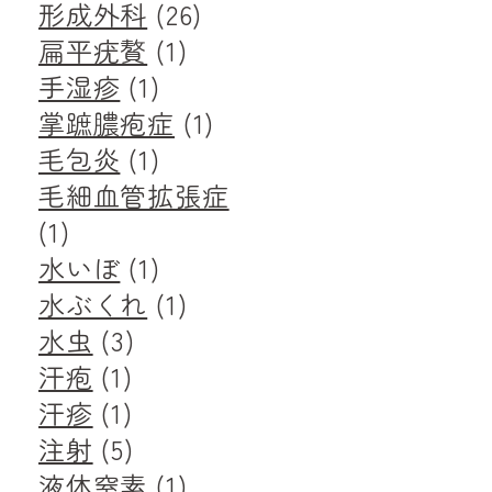
形成外科
(26)
扁平疣贅
(1)
手湿疹
(1)
掌蹠膿疱症
(1)
毛包炎
(1)
毛細血管拡張症
(1)
水いぼ
(1)
水ぶくれ
(1)
水虫
(3)
汗疱
(1)
汗疹
(1)
注射
(5)
液体窒素
(1)