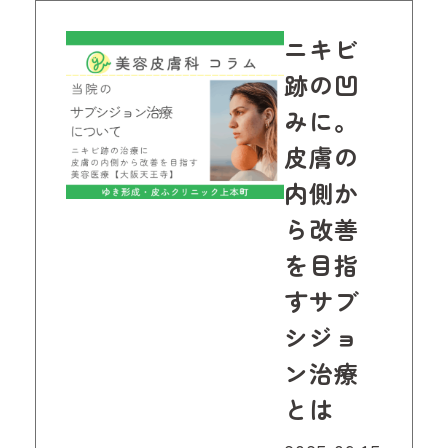
ニキビ
跡の凹
みに。
皮膚の
内側か
ら改善
を目指
すサブ
シジョ
ン治療
とは