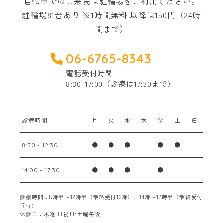
自転車でのご来院は駐輪場をご利用ください。
駐輪場81台あり ※1時間無料 以降は150円（24時
間まで）
06-6765-8343
電話受付時間
8:30-17:00（診療は17:30まで）
診療時間
月
火
水
木
金
土
日
●
●
●
ー
●
●
ー
8:30 - 12:30
●
●
●
ー
●
ー
ー
14:00 - 17:30
診療時間：8時半〜12時半（最終受付12時）、14時〜17時半（最終受付
17時）
休診日：木曜·日祝日·土曜午後