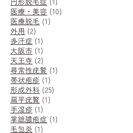
円形脱毛症
(1)
医療・美容
(10)
医療脱毛
(1)
外用
(2)
多汗症
(1)
大阪市
(1)
天王寺
(2)
尋常性疣贅
(1)
帯状疱疹
(1)
形成外科
(25)
扁平疣贅
(1)
手湿疹
(1)
掌蹠膿疱症
(1)
毛包炎
(1)