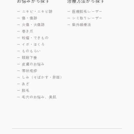
お悩みから探す
治療方法から探す
ニキビ・ニキビ跡
医療脱毛レーザー
傷・傷跡
シミ取りレーザー
火傷・火傷跡
紫外線療法
巻き爪
粉瘤・できもの
イボ・ほくろ
ものもらい
眼瞼下垂
皮膚のお悩み
帯状疱疹
しみ（そばかす・肝斑）
あざ
脱毛
毛穴のお悩み、美肌