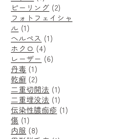
ピーリング
(2)
フォトフェイシャ
ル
(1)
ヘルペス
(1)
ホクロ
(4)
レーザー
(6)
丹毒
(1)
乾癬
(2)
二重切開法
(1)
二重埋没法
(1)
伝染性膿痂疹
(1)
傷
(1)
内服
(8)