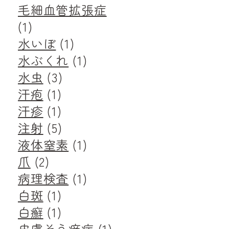
毛細血管拡張症
(1)
水いぼ
(1)
水ぶくれ
(1)
水虫
(3)
汗疱
(1)
汗疹
(1)
注射
(5)
液体窒素
(1)
爪
(2)
病理検査
(1)
白斑
(1)
白癬
(1)
皮膚そう痒症
(1)